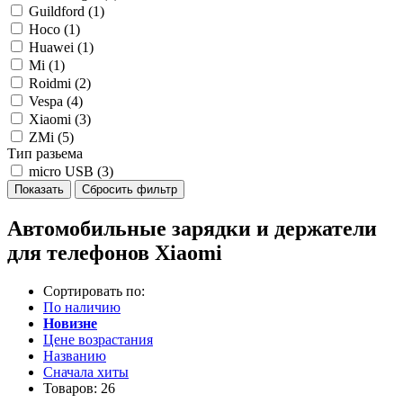
Guildford (
1
)
Hoco (
1
)
Huawei (
1
)
Mi (
1
)
Roidmi (
2
)
Vespa (
4
)
Xiaomi (
3
)
ZMi (
5
)
Тип разьема
micro USB (
3
)
Автомобильные зарядки и держатели
для телефонов Xiaomi
Сортировать по:
По наличию
Новизне
Цене возрастания
Названию
Сначала хиты
Товаров:
26