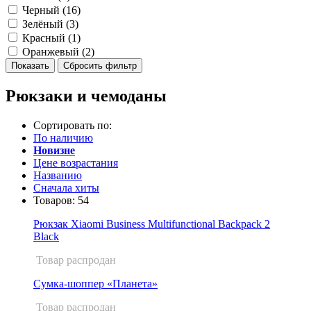
Черный (
16
)
Зелёный (
3
)
Красный (
1
)
Оранжевый (
2
)
Рюкзаки и чемоданы
Сортировать по:
По наличию
Новизне
Цене возрастания
Названию
Сначала хиты
Товаров:
54
Рюкзак Xiaomi Business Multifunctional Backpack 2
Black
Товар распродан
Сумка-шоппер «Планета»
Товар распродан