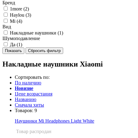
Бренд
1more (
2
)
Haylou (
3
)
Mi (
4
)
Вид
Накладные наушники (
1
)
Шумоподавление
Да (
1
)
Накладные наушники Xiaomi
Сортировать по:
По наличию
Новизне
Цене возрастания
Названию
Сначала хиты
Товаров:
9
Наушники Mi Headphones Light White
Товар распродан