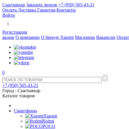
Сыктывкар
Заказать звонок
+7 (950) 565-43-21
Оплата
Доставка
Гарантия
Контакты
Войти
  |  
Регистрация
акции
О компании
О бренде Xiaomi
Магазины
Вакансии
Оплат
0
+7 (950) 565-43-21
Город -
Сыктывкар
Каталог товаров
Смартфоны
Xiaomi
Redmi
POCO