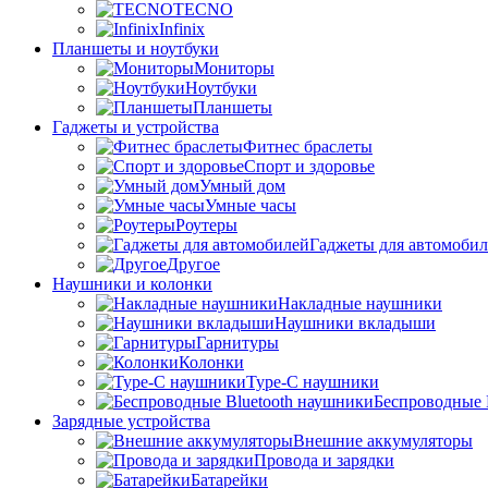
TECNO
Infinix
Планшеты и ноутбуки
Мониторы
Ноутбуки
Планшеты
Гаджеты и устройства
Фитнес браслеты
Спорт и здоровье
Умный дом
Умные часы
Роутеры
Гаджеты для автомоби
Другое
Наушники и колонки
Накладные наушники
Наушники вкладыши
Гарнитуры
Колонки
Type-C наушники
Беспроводные 
Зарядные устройства
Внешние аккумуляторы
Провода и зарядки
Батарейки