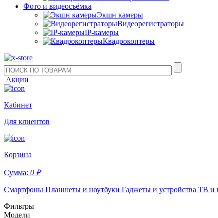
Фото и видеосъёмка
Экшн камеры
Видеорегистраторы
IP-камеры
Квадрокоптеры
Акции
Кабинет
Для клиентов
Корзина
Сумма:
0 ₽
Смартфоны
Планшеты и ноутбуки
Гаджеты и устройства
ТВ и 
Фильтры
Модели