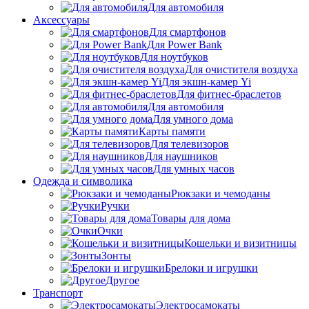
Для автомобиля
Аксессуары
Для смартфонов
Для Power Bank
Для ноутбуков
Для очистителя воздуха
Для экшн-камер Yi
Для фитнес-браслетов
Для автомобиля
Для умного дома
Карты памяти
Для телевизоров
Для наушников
Для умных часов
Одежда и символика
Рюкзаки и чемоданы
Ручки
Товары для дома
Очки
Кошельки и визитницы
Зонты
Брелоки и игрушки
Другое
Транспорт
Электросамокаты