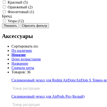
Красный (
5
)
Оранжевый (
2
)
Фиолетовый (
1
)
Бренд
Vespa (
12
)
Аксессуары
Сортировать по:
По наличию
Новизне
Цене возрастания
Названию
Сначала хиты
Товаров:
36
Силиконовый чехол для Redmi AirDots/AirDots S Темно-з
Товар распродан
Силиконовый чехол для AirPods Pro (Белый)
Товар распродан