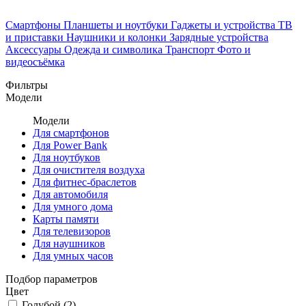
Смартфоны
Планшеты и ноутбуки
Гаджеты и устройства
ТВ
и приставки
Наушники и колонки
Зарядные устройства
Аксессуары
Одежда и символика
Транспорт
Фото и
видеосъёмка
Фильтры
Модели
Модели
Для смартфонов
Для Power Bank
Для ноутбуков
Для очистителя воздуха
Для фитнес-браслетов
Для автомобиля
Для умного дома
Карты памяти
Для телевизоров
Для наушников
Для умных часов
Подбор параметров
Цвет
Голубой (
2
)